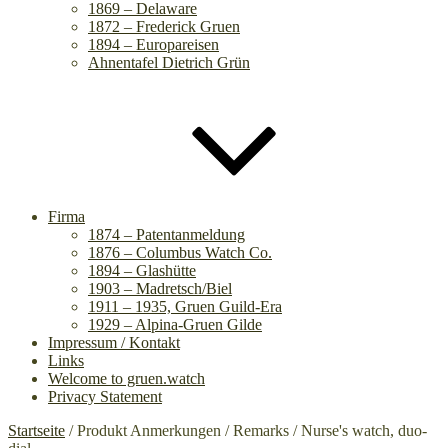
1869 – Delaware
1872 – Frederick Gruen
1894 – Europareisen
Ahnentafel Dietrich Grün
Firma
1874 – Patentanmeldung
1876 – Columbus Watch Co.
1894 – Glashütte
1903 – Madretsch/Biel
1911 – 1935, Gruen Guild-Era
1929 – Alpina-Gruen Gilde
Impressum / Kontakt
Links
Welcome to gruen.watch
Privacy Statement
Startseite
/ Produkt Anmerkungen / Remarks / Nurse's watch, duo-