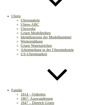
Uhren
Uhrengalerie
Uhren-ABC
Uhrwerke
Gruen Modellreihen
Identifizierung der Modellnummer
Wertermittlung
Gruen Warenzeichen
Arbeitsteilung in der Uhrenindustrie
US-Uhrenmarken
Familie
1814 – Osthofen
1867- Auswanderung
1847 – Dietrich Gruen