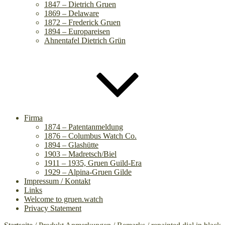
1847 – Dietrich Gruen
1869 – Delaware
1872 – Frederick Gruen
1894 – Europareisen
Ahnentafel Dietrich Grün
Firma
1874 – Patentanmeldung
1876 – Columbus Watch Co.
1894 – Glashütte
1903 – Madretsch/Biel
1911 – 1935, Gruen Guild-Era
1929 – Alpina-Gruen Gilde
Impressum / Kontakt
Links
Welcome to gruen.watch
Privacy Statement