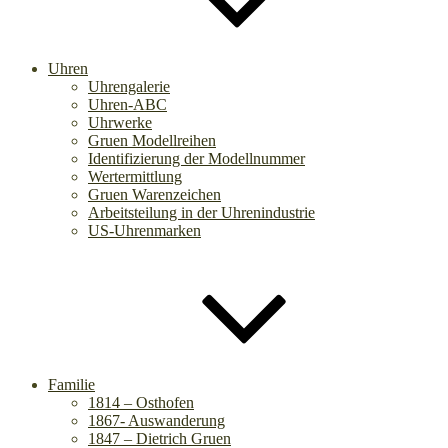
Uhren
Uhrengalerie
Uhren-ABC
Uhrwerke
Gruen Modellreihen
Identifizierung der Modellnummer
Wertermittlung
Gruen Warenzeichen
Arbeitsteilung in der Uhrenindustrie
US-Uhrenmarken
Familie
1814 – Osthofen
1867- Auswanderung
1847 – Dietrich Gruen