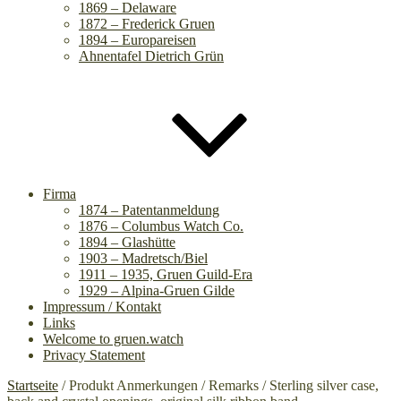
1869 – Delaware
1872 – Frederick Gruen
1894 – Europareisen
Ahnentafel Dietrich Grün
Firma
1874 – Patentanmeldung
1876 – Columbus Watch Co.
1894 – Glashütte
1903 – Madretsch/Biel
1911 – 1935, Gruen Guild-Era
1929 – Alpina-Gruen Gilde
Impressum / Kontakt
Links
Welcome to gruen.watch
Privacy Statement
Startseite
/ Produkt Anmerkungen / Remarks / Sterling silver case,