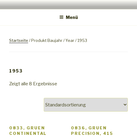
Zum
GRUEN.WATCH
Inhalt
Menü
springen
Startseite
/ Produkt Baujahr / Year / 1953
1953
Zeigt alle 8 Ergebnisse
0833, GRUEN
0836, GRUEN
CONTINENTAL
PRECISION, 415