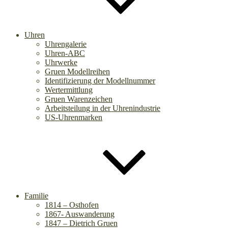
Uhren
Uhrengalerie
Uhren-ABC
Uhrwerke
Gruen Modellreihen
Identifizierung der Modellnummer
Wertermittlung
Gruen Warenzeichen
Arbeitsteilung in der Uhrenindustrie
US-Uhrenmarken
Familie
1814 – Osthofen
1867- Auswanderung
1847 – Dietrich Gruen