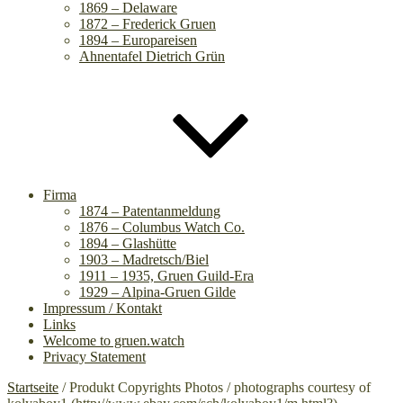
1869 – Delaware
1872 – Frederick Gruen
1894 – Europareisen
Ahnentafel Dietrich Grün
Firma
1874 – Patentanmeldung
1876 – Columbus Watch Co.
1894 – Glashütte
1903 – Madretsch/Biel
1911 – 1935, Gruen Guild-Era
1929 – Alpina-Gruen Gilde
Impressum / Kontakt
Links
Welcome to gruen.watch
Privacy Statement
Startseite
/ Produkt Copyrights Photos / photographs courtesy of