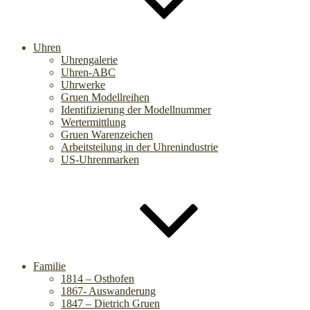
Uhren
Uhrengalerie
Uhren-ABC
Uhrwerke
Gruen Modellreihen
Identifizierung der Modellnummer
Wertermittlung
Gruen Warenzeichen
Arbeitsteilung in der Uhrenindustrie
US-Uhrenmarken
Familie
1814 – Osthofen
1867- Auswanderung
1847 – Dietrich Gruen