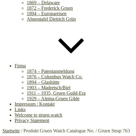
1869 – Delaware
1872 – Frederick Gruen
1894 – Europareisen
Ahnentafel Dietrich Grün
Firma
1874 – Patentanmeldung
1876 – Columbus Watch Co.
1894 – Glashütte
1903 – Madretsch/Biel
1911 – 1935, Gruen Guild-Era
1929 – Alpina-Gruen Gilde
Impressum / Kontakt
Links
Welcome to gruen.watch
Privacy Statement
Startseite
/ Produkt Gruen Watch Catalogue No. / Gruen Strap 763