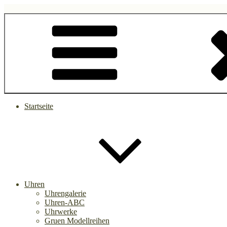
Zum
Inhalt
gruen.watch
springen
Startseite
Uhren
Uhrengalerie
Uhren-ABC
Uhrwerke
Gruen Modellreihen