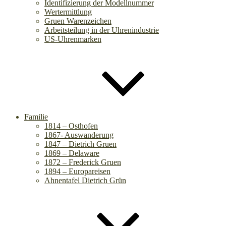
Identifizierung der Modellnummer
Wertermittlung
Gruen Warenzeichen
Arbeitsteilung in der Uhrenindustrie
US-Uhrenmarken
Familie
1814 – Osthofen
1867- Auswanderung
1847 – Dietrich Gruen
1869 – Delaware
1872 – Frederick Gruen
1894 – Europareisen
Ahnentafel Dietrich Grün