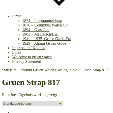
Firma
1874 – Patentanmeldung
1876 – Columbus Watch Co.
1894 – Glashütte
1903 – Madretsch/Biel
1911 – 1935, Gruen Guild-Era
1929 – Alpina-Gruen Gilde
Impressum / Kontakt
Links
Welcome to gruen.watch
Privacy Statement
Startseite
/ Produkt Gruen Watch Catalogue No. / Gruen Strap 817
Gruen Strap 817
Einzelnes Ergebnis wird angezeigt