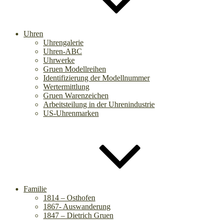
Uhren
Uhrengalerie
Uhren-ABC
Uhrwerke
Gruen Modellreihen
Identifizierung der Modellnummer
Wertermittlung
Gruen Warenzeichen
Arbeitsteilung in der Uhrenindustrie
US-Uhrenmarken
Familie
1814 – Osthofen
1867- Auswanderung
1847 – Dietrich Gruen