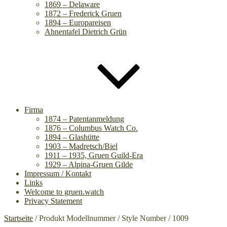
1869 – Delaware
1872 – Frederick Gruen
1894 – Europareisen
Ahnentafel Dietrich Grün
Firma
1874 – Patentanmeldung
1876 – Columbus Watch Co.
1894 – Glashütte
1903 – Madretsch/Biel
1911 – 1935, Gruen Guild-Era
1929 – Alpina-Gruen Gilde
Impressum / Kontakt
Links
Welcome to gruen.watch
Privacy Statement
Startseite
/ Produkt Modellnummer / Style Number / 1009