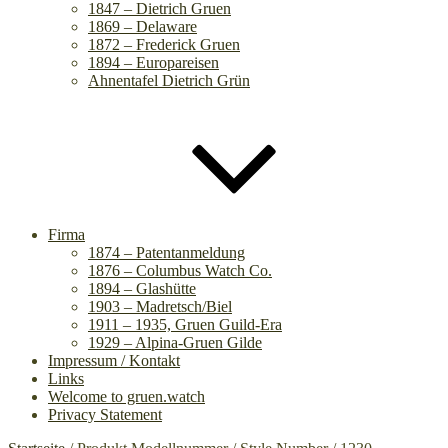
1847 – Dietrich Gruen
1869 – Delaware
1872 – Frederick Gruen
1894 – Europareisen
Ahnentafel Dietrich Grün
Firma
1874 – Patentanmeldung
1876 – Columbus Watch Co.
1894 – Glashütte
1903 – Madretsch/Biel
1911 – 1935, Gruen Guild-Era
1929 – Alpina-Gruen Gilde
Impressum / Kontakt
Links
Welcome to gruen.watch
Privacy Statement