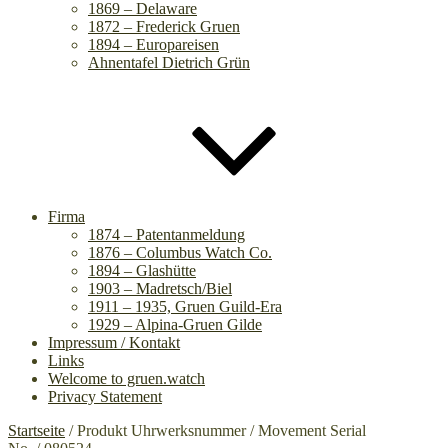
1869 – Delaware
1872 – Frederick Gruen
1894 – Europareisen
Ahnentafel Dietrich Grün
Firma
1874 – Patentanmeldung
1876 – Columbus Watch Co.
1894 – Glashütte
1903 – Madretsch/Biel
1911 – 1935, Gruen Guild-Era
1929 – Alpina-Gruen Gilde
Impressum / Kontakt
Links
Welcome to gruen.watch
Privacy Statement
Startseite
/ Produkt Uhrwerksnummer / Movement Serial