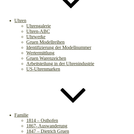
Uhren
Uhrengalerie
Uhren-ABC
Uhrwerke
Gruen Modellreihen
Identifizierung der Modellnummer
Wertermittlung
Gruen Warenzeichen
Arbeitsteilung in der Uhrenindustrie
US-Uhrenmarken
Familie
1814 – Osthofen
1867- Auswanderung
1847 – Dietrich Gruen