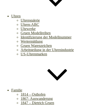
Uhren
Uhrengalerie
Uhren-ABC
Uhrwerke
Gruen Modellreihen
Identifizierung der Modellnummer
Wertermittlung
Gruen Warenzeichen
Arbeitsteilung in der Uhrenindustrie
US-Uhrenmarken
Familie
1814 – Osthofen
1867- Auswanderung
1847 – Dietrich Gruen