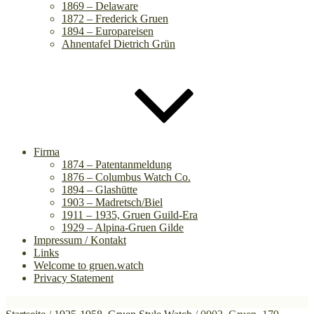
1869 – Delaware
1872 – Frederick Gruen
1894 – Europareisen
Ahnentafel Dietrich Grün
Firma
1874 – Patentanmeldung
1876 – Columbus Watch Co.
1894 – Glashütte
1903 – Madretsch/Biel
1911 – 1935, Gruen Guild-Era
1929 – Alpina-Gruen Gilde
Impressum / Kontakt
Links
Welcome to gruen.watch
Privacy Statement