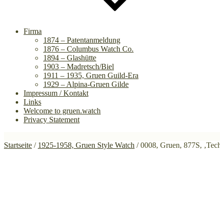
Firma
1874 – Patentanmeldung
1876 – Columbus Watch Co.
1894 – Glashütte
1903 – Madretsch/Biel
1911 – 1935, Gruen Guild-Era
1929 – Alpina-Gruen Gilde
Impressum / Kontakt
Links
Welcome to gruen.watch
Privacy Statement
Startseite
/
1925-1958, Gruen Style Watch
/ 0008, Gruen, 877S, ‚Tec