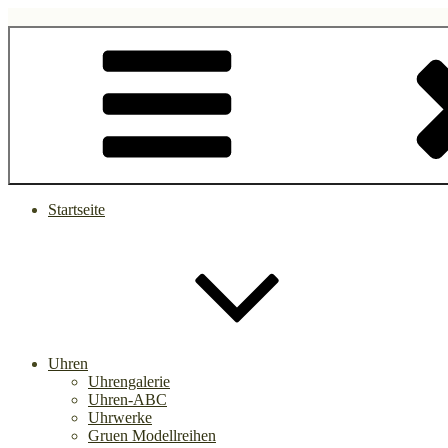
Zum
Inhalt
gruen.watch
springen
Startseite
Uhren
Uhrengalerie
Uhren-ABC
Uhrwerke
Gruen Modellreihen