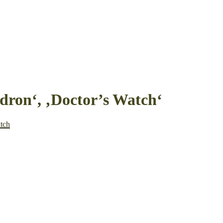
dron‘, ‚Doctor’s Watch‘
tch