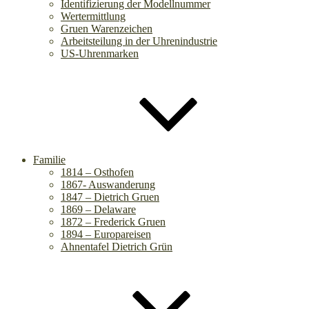
Identifizierung der Modellnummer
Wertermittlung
Gruen Warenzeichen
Arbeitsteilung in der Uhrenindustrie
US-Uhrenmarken
Familie
1814 – Osthofen
1867- Auswanderung
1847 – Dietrich Gruen
1869 – Delaware
1872 – Frederick Gruen
1894 – Europareisen
Ahnentafel Dietrich Grün