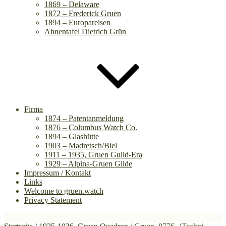
1869 – Delaware
1872 – Frederick Gruen
1894 – Europareisen
Ahnentafel Dietrich Grün
Firma
1874 – Patentanmeldung
1876 – Columbus Watch Co.
1894 – Glashütte
1903 – Madretsch/Biel
1911 – 1935, Gruen Guild-Era
1929 – Alpina-Gruen Gilde
Impressum / Kontakt
Links
Welcome to gruen.watch
Privacy Statement