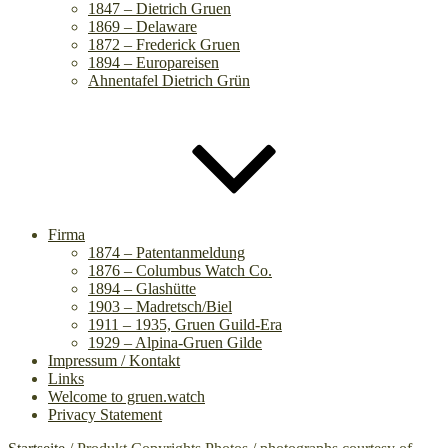
1847 – Dietrich Gruen
1869 – Delaware
1872 – Frederick Gruen
1894 – Europareisen
Ahnentafel Dietrich Grün
Firma
1874 – Patentanmeldung
1876 – Columbus Watch Co.
1894 – Glashütte
1903 – Madretsch/Biel
1911 – 1935, Gruen Guild-Era
1929 – Alpina-Gruen Gilde
Impressum / Kontakt
Links
Welcome to gruen.watch
Privacy Statement