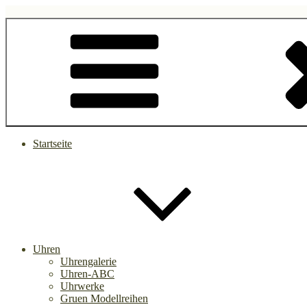
Zum
Inhalt
gruen.watch
springen
Startseite
Uhren
Uhrengalerie
Uhren-ABC
Uhrwerke
Gruen Modellreihen