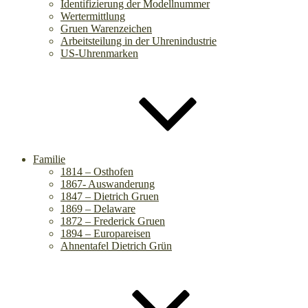
Identifizierung der Modellnummer
Wertermittlung
Gruen Warenzeichen
Arbeitsteilung in der Uhrenindustrie
US-Uhrenmarken
Familie
1814 – Osthofen
1867- Auswanderung
1847 – Dietrich Gruen
1869 – Delaware
1872 – Frederick Gruen
1894 – Europareisen
Ahnentafel Dietrich Grün