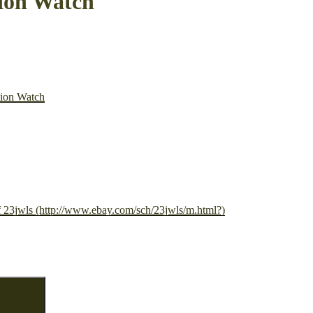
ion Watch
ion Watch
f 23jwls (http://www.ebay.com/sch/23jwls/m.html?)
Suchen