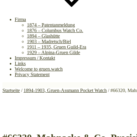
Firma
1874 – Patentanmeldung
1876 – Columbus Watch Co.
1894 – Glashütte
1903 – Madretsch/Biel
1911 – 1935, Gruen Guild-Era
1929 – Alpina-Gruen Gilde
Impressum / Kontakt
Links
Welcome to gruen.watch
Privacy Statement
Startseite
/
1894-1903, Gruen-Assmann Pocket Watch
/ #66320, Mah