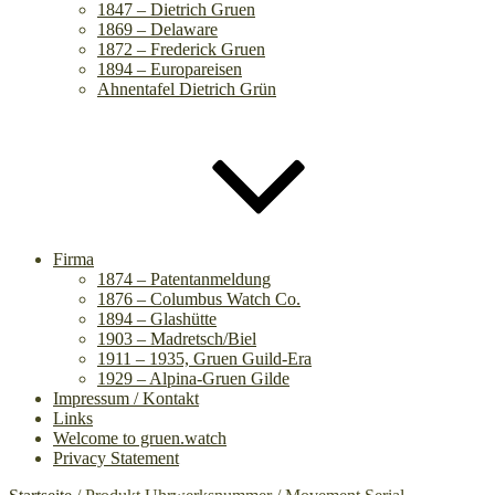
1847 – Dietrich Gruen
1869 – Delaware
1872 – Frederick Gruen
1894 – Europareisen
Ahnentafel Dietrich Grün
Firma
1874 – Patentanmeldung
1876 – Columbus Watch Co.
1894 – Glashütte
1903 – Madretsch/Biel
1911 – 1935, Gruen Guild-Era
1929 – Alpina-Gruen Gilde
Impressum / Kontakt
Links
Welcome to gruen.watch
Privacy Statement