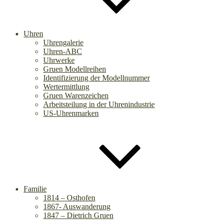
Uhren
Uhrengalerie
Uhren-ABC
Uhrwerke
Gruen Modellreihen
Identifizierung der Modellnummer
Wertermittlung
Gruen Warenzeichen
Arbeitsteilung in der Uhrenindustrie
US-Uhrenmarken
Familie
1814 – Osthofen
1867- Auswanderung
1847 – Dietrich Gruen