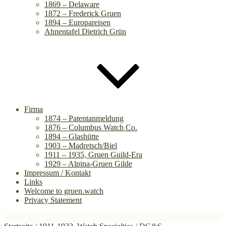
1869 – Delaware
1872 – Frederick Gruen
1894 – Europareisen
Ahnentafel Dietrich Grün
Firma
1874 – Patentanmeldung
1876 – Columbus Watch Co.
1894 – Glashütte
1903 – Madretsch/Biel
1911 – 1935, Gruen Guild-Era
1929 – Alpina-Gruen Gilde
Impressum / Kontakt
Links
Welcome to gruen.watch
Privacy Statement