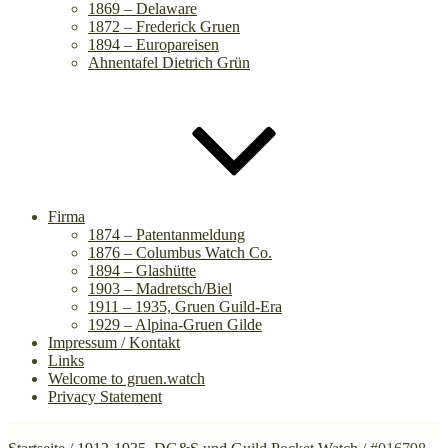
1869 – Delaware
1872 – Frederick Gruen
1894 – Europareisen
Ahnentafel Dietrich Grün
Firma
1874 – Patentanmeldung
1876 – Columbus Watch Co.
1894 – Glashütte
1903 – Madretsch/Biel
1911 – 1935, Gruen Guild-Era
1929 – Alpina-Gruen Gilde
Impressum / Kontakt
Links
Welcome to gruen.watch
Privacy Statement