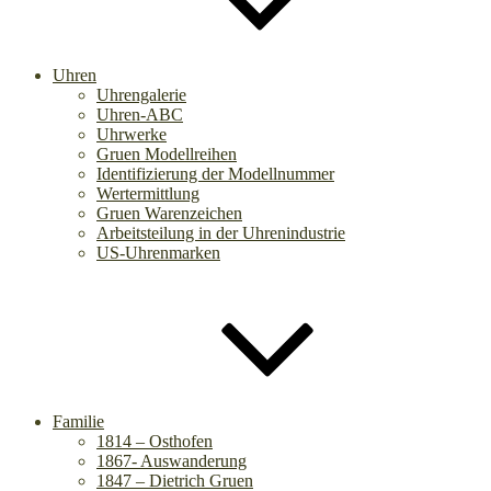
Uhren
Uhrengalerie
Uhren-ABC
Uhrwerke
Gruen Modellreihen
Identifizierung der Modellnummer
Wertermittlung
Gruen Warenzeichen
Arbeitsteilung in der Uhrenindustrie
US-Uhrenmarken
Familie
1814 – Osthofen
1867- Auswanderung
1847 – Dietrich Gruen